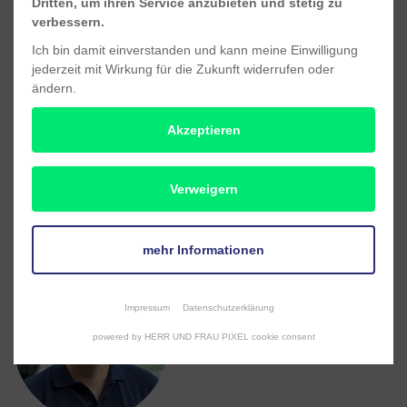
Dritten, um ihren Service anzubieten und stetig zu
verbessern.
Ich bin damit einverstanden und kann meine Einwilligung
jederzeit mit Wirkung für die Zukunft widerrufen oder
ändern.
Ulrike Freese
Service-Innendienst
Akzeptieren
T 05904 9366-32
Verweigern
mehr Informationen
Impressum
Datenschutzerklärung
powered by HERR UND FRAU PIXEL cookie consent